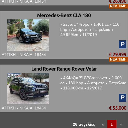
€ 26.490
ΑΤΤΙΚΗ - ΝΙΚΑΙΑ, 18454
ΝΈΑ ΤΙΜΉ
Mercedes-Benz CLA 180
Σεντάν/4-θυρο
1.461 cc
116
●
●
●
bhp
Αυτόματο
Πετρέλαιο
●
●
●
49.999km
11/2019
●
P
€ 29.999
ΑΤΤΙΚΗ - ΝΙΚΑΙΑ, 18454
ΝΈΑ ΤΙΜΉ
Land Rover Range Rover Velar
4Χ4/τζιπ/SUV/Crossover
2.000
●
●
cc
180 bhp
Αυτόματο
Πετρέλαιο
●
●
●
118.000km
12/2017
●
●
P
€ 55.000
ΑΤΤΙΚΗ - ΝΙΚΑΙΑ, 18454
26 αγγελίες
«
1
»