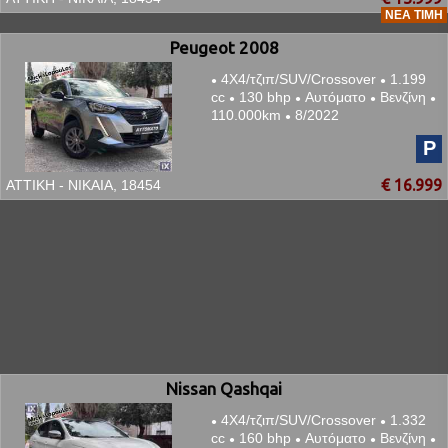
ΝΈΑ ΤΙΜΉ
Peugeot 2008
4Χ4/τζιπ/SUV/Crossover
1.199
●
●
cc
130 bhp
Αυτόματο
Βενζίνη
●
●
●
●
110.000km
8/2022
●
P
€ 16.999
ΑΤΤΙΚΗ - ΝΙΚΑΙΑ, 18454
Nissan Qashqai
4Χ4/τζιπ/SUV/Crossover
1.332
●
●
cc
160 bhp
Αυτόματο
Βενζίνη
●
●
●
●