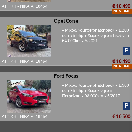
€ 10.490
ΑΤΤΙΚΗ - ΝΙΚΑΙΑ, 18454
ΝΈΑ ΤΙΜΉ
Opel Corsa
Μικρό/Κόμπακτ/hatchback
1.200
●
●
cc
75 bhp
Χειροκίνητο
Βενζίνη
●
●
●
●
64.000km
5/2021
●
P
€ 10.490
ΑΤΤΙΚΗ - ΝΙΚΑΙΑ, 18454
ΝΈΑ ΤΙΜΉ
Ford Focus
Μικρό/Κόμπακτ/hatchback
1.500
●
●
cc
95 bhp
Χειροκίνητο
●
●
●
Πετρέλαιο
98.000km
5/2017
●
●
P
€ 10.500
ΑΤΤΙΚΗ - ΝΙΚΑΙΑ, 18454