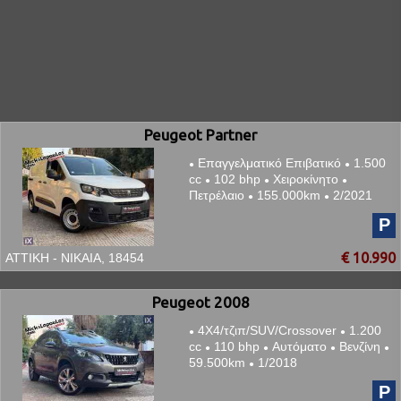
Peugeot Partner
Επαγγελματικό Επιβατικό
1.500
●
●
cc
102 bhp
Χειροκίνητο
●
●
●
Πετρέλαιο
155.000km
2/2021
●
●
P
€ 10.990
ΑΤΤΙΚΗ - ΝΙΚΑΙΑ, 18454
Peugeot 2008
4Χ4/τζιπ/SUV/Crossover
1.200
●
●
cc
110 bhp
Αυτόματο
Βενζίνη
●
●
●
●
59.500km
1/2018
●
P