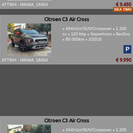
€ 9.490
ΑΤΤΙΚΗ - ΝΙΚΑΙΑ, 18454
ΝΈΑ ΤΙΜΉ
Citroen C3 Air Cross
4Χ4/τζιπ/SUV/Crossover
1.200
●
●
cc
110 bhp
Χειροκίνητο
Βενζίνη
●
●
●
80.000km
3/2018
●
●
P
€ 9.990
ΑΤΤΙΚΗ - ΝΙΚΑΙΑ, 18454
Citroen C3 Air Cross
4Χ4/τζιπ/SUV/Crossover
1.200
●
●