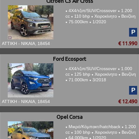
Citroen C3 Air Cross
4Χ4/τζιπ/SUV/Crossover
1.200
●
●
cc
110 bhp
Χειροκίνητο
Βενζίνη
●
●
●
75.000km
1/2020
●
●
P
€ 11.990
ΑΤΤΙΚΗ - ΝΙΚΑΙΑ, 18454
Ford Ecosport
4Χ4/τζιπ/SUV/Crossover
1.000
●
●
cc
125 bhp
Χειροκίνητο
Βενζίνη
●
●
●
71.000km
3/2018
●
●
P
€ 12.490
ΑΤΤΙΚΗ - ΝΙΚΑΙΑ, 18454
Opel Corsa
Μικρό/Κόμπακτ/hatchback
1.200
●
●
cc
100 bhp
Χειροκίνητο
Βενζίνη
●
●
●
64.000km
1/2020
●
●