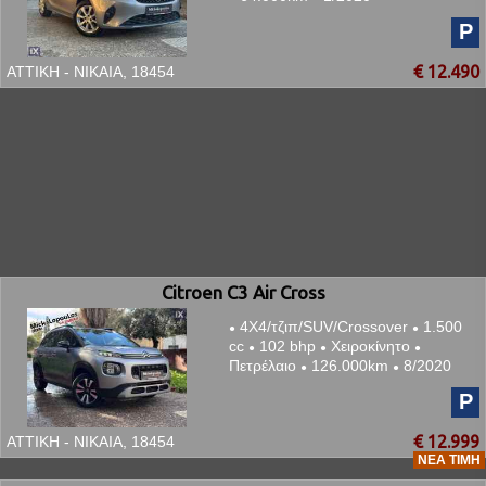
P
€ 12.490
ΑΤΤΙΚΗ - ΝΙΚΑΙΑ, 18454
Citroen C3 Air Cross
4Χ4/τζιπ/SUV/Crossover
1.500
●
●
cc
102 bhp
Χειροκίνητο
●
●
●
Πετρέλαιο
126.000km
8/2020
●
●
P
€ 12.999
ΑΤΤΙΚΗ - ΝΙΚΑΙΑ, 18454
ΝΈΑ ΤΙΜΉ