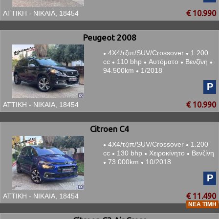
€ 10.990
ΑΤΤΙΚΗ - ΝΙΚΑΙΑ, 18454
Peugeot 2008
4Χ4/τζιπ/SUV/Crossover
1.200
●
●
cc
110 bhp
Αυτόματο
Βενζίνη
●
●
●
●
94.500km
1/2018
●
P
€ 10.990
ΑΤΤΙΚΗ - ΝΙΚΑΙΑ, 18454
Citroen C4
4Χ4/τζιπ/SUV/Crossover
1.200
●
●
cc
130 bhp
Χειροκίνητο
Βενζίνη
●
●
●
73.000km
10/2018
●
●
P
€ 11.490
ΑΤΤΙΚΗ - ΝΙΚΑΙΑ, 18454
ΝΈΑ ΤΙΜΉ