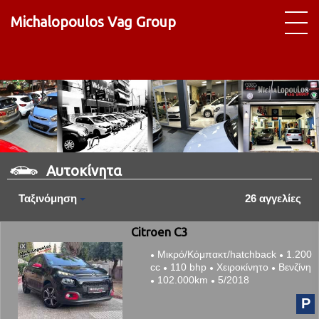
Michalopoulos Vag Group
Αυτοκίνητα
Ταξινόμηση
26 αγγελίες
Citroen C3
Μικρό/Κόμπακτ/hatchback
1.200
●
●
cc
110 bhp
Χειροκίνητο
Βενζίνη
●
●
●
102.000km
5/2018
●
●
P