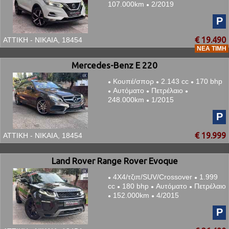
107.000km
2/2019
●
P
€ 19.490
ΑΤΤΙΚΗ - ΝΙΚΑΙΑ, 18454
ΝΈΑ ΤΙΜΉ
Mercedes-Benz E 220
Κουπέ/σπορ
2.143 cc
170 bhp
●
●
●
Αυτόματο
Πετρέλαιο
●
●
●
248.000km
1/2015
●
P
€ 19.999
ΑΤΤΙΚΗ - ΝΙΚΑΙΑ, 18454
Land Rover Range Rover Evoque
4Χ4/τζιπ/SUV/Crossover
1.999
●
●
cc
180 bhp
Αυτόματο
Πετρέλαιο
●
●
●
152.000km
4/2015
●
●
P