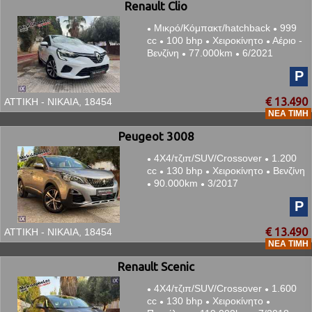
Renault Clio
Μικρό/Κόμπακτ/hatchback
999
●
●
cc
100 bhp
Χειροκίνητο
Αέριο -
●
●
●
Βενζίνη
77.000km
6/2021
●
●
P
€ 13.490
ΑΤΤΙΚΗ - ΝΙΚΑΙΑ, 18454
ΝΈΑ ΤΙΜΉ
Peugeot 3008
4Χ4/τζιπ/SUV/Crossover
1.200
●
●
cc
130 bhp
Χειροκίνητο
Βενζίνη
●
●
●
90.000km
3/2017
●
●
P
€ 13.490
ΑΤΤΙΚΗ - ΝΙΚΑΙΑ, 18454
ΝΈΑ ΤΙΜΉ
Renault Scenic
4Χ4/τζιπ/SUV/Crossover
1.600
●
●
cc
130 bhp
Χειροκίνητο
●
●
●