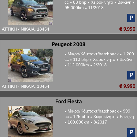
cc
83 bhp
Χειροκίνητο
Βενζίνη
●
●
●
●
95.000km
11/2018
●
P
€ 9.990
ΑΤΤΙΚΗ - ΝΙΚΑΙΑ, 18454
Peugeot 2008
Μικρό/Κόμπακτ/hatchback
1.200
●
●
cc
110 bhp
Χειροκίνητο
Βενζίνη
●
●
●
112.000km
2/2018
●
●
P
€ 9.990
ΑΤΤΙΚΗ - ΝΙΚΑΙΑ, 18454
Ford Fiesta
Μικρό/Κόμπακτ/hatchback
999
●
●
cc
125 bhp
Χειροκίνητο
Βενζίνη
●
●
●
100.000km
8/2017
●
●
P