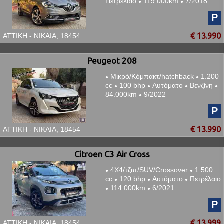
Πετρέλαιο
119.000km
7/2018
●
●
P
€ 13.990
ΑΤΤΙΚΗ - ΝΙΚΑΙΑ, 18454
Peugeot 208
Μικρό/Κόμπακτ/hatchback
1.200
●
●
cc
100 bhp
Αυτόματο
Βενζίνη
●
●
●
●
84.000km
9/2022
●
P
€ 13.990
ΑΤΤΙΚΗ - ΝΙΚΑΙΑ, 18454
Citroen C3 Air Cross
4Χ4/τζιπ/SUV/Crossover
1.500
●
●
cc
120 bhp
Αυτόματο
Πετρέλαιο
●
●
●
114.000km
6/2021
●
●
P
€ 13.999
ΑΤΤΙΚΗ - ΝΙΚΑΙΑ, 18454