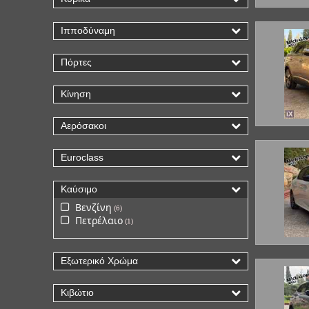
Ιπποδύναμη
Πόρτες
Κίνηση
Αερόσακοι
Euroclass
Καύσιμο
Βενζίνη
6
Πετρέλαιο
1
Εξωτερικό Χρώμα
Κιβώτιο