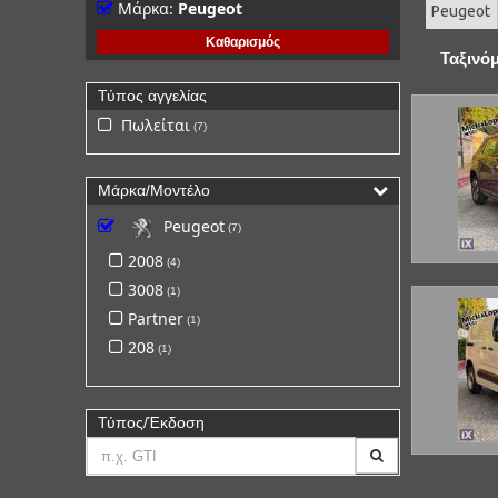
Μάρκα:
Peugeot
Peugeot
Καθαρισμός
Ταξινό
Τύπος αγγελίας
Πωλείται
7
Μάρκα/Μοντέλο
Peugeot
7
2008
4
3008
1
Partner
1
208
1
Τύπος/Έκδοση