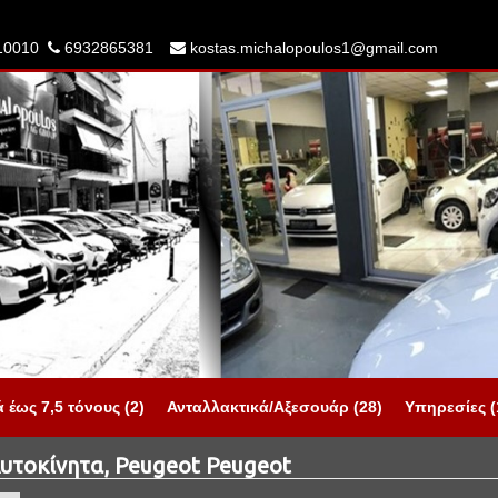
10010
6932865381
kostas.michalopoulos1@gmail.com
 έως 7,5 τόνους (2)
Ανταλλακτικά/Αξεσουάρ (28)
Υπηρεσίες (
τοκίνητα, Peugeot Peugeot