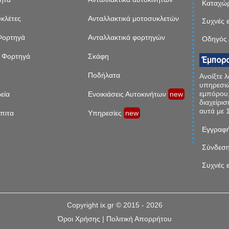
Καταχώρ
κλέτες
Ανταλλακτικά μοτοσυκλετών
Συχνές 
Φορτηγά
Ανταλλακτικά φορτηγών
Οδηγός
 Φορτηγά
Σκάφη
Έμπορο
Ποδήλατα
Ανοίξτε 
υπηρεσιώ
εμπόρου,
εία
Ενοικιάσεις Αυτοκινήτων
new
διαχείρι
αυτά με 1
πιτα
Υπηρεσίες
new
Εγγραφή
Σύνδεση
Συχνές 
Copyright
ix.gr
© 2015 - 2026
Όροι Χρήσης
|
Πολιτική Απορρήτου