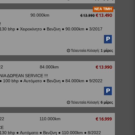
ΝΈΑ ΤΙΜΉ
90.000km
€ 13.490
€ 13.990
!
130 bhp
●
Χειροκίνητο
●
Βενζίνη
●
90.000km
●
3/2017
P
Τελευταία Αλλαγή:
1 μέρες
22
84.000km
€ 13.990
ΟΝΙΑ ΔΩΡΕΑΝ SERVICE !!!
●
100 bhp
●
Αυτόματο
●
Βενζίνη
●
84.000km
●
9/2022
P
Τελευταία Αλλαγή:
6 μέρες
22
110.000km
€ 16.999
CE
130 bhp
●
Αυτόματο
●
Βενζίνη
●
110.000km
●
8/2022