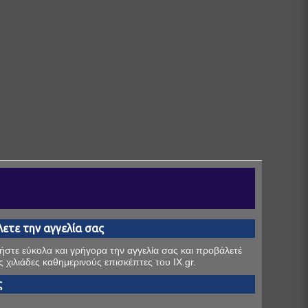
ετε την αγγελία σας
στε εύκολα και γρήγορα την αγγελία σας και προβάλετέ
ς χιλιάδες καθημερινούς επισκέπτες του IX.gr.
ς