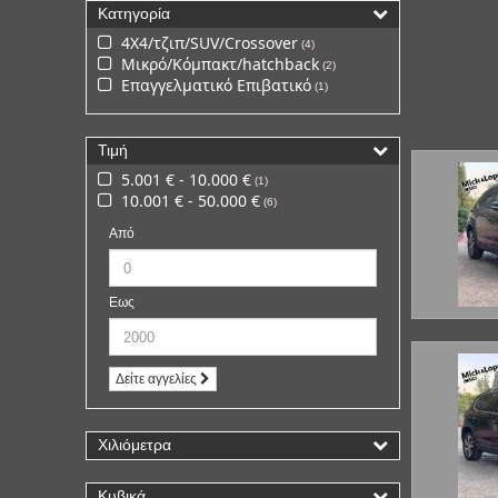
Κατηγορία
4Χ4/τζιπ/SUV/Crossover
4
Μικρό/Κόμπακτ/hatchback
2
Επαγγελματικό Επιβατικό
1
Τιμή
5.001 € - 10.000 €
1
10.001 € - 50.000 €
6
Από
Εως
Δείτε αγγελίες
Χιλιόμετρα
Κυβικά