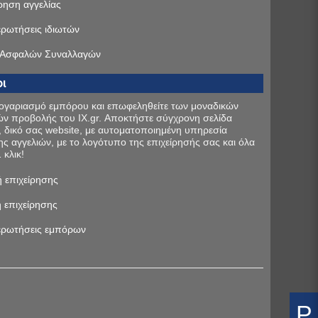
ηση αγγελίας
ερωτήσεις ιδιωτών
 Ασφαλών Συναλλαγών
ι
λογαριασμό εμπόρου και επωφεληθείτε των μοναδικών
ν προβολής του IX.gr. Αποκτήστε σύγχρονη σελίδα
 δικό σας website, με αυτοματοποιημένη υπηρεσία
σης αγγελιών, με το λογότυπο της επιχείρησής σας και όλα
 κλικ!
 επιχείρησης
 επιχείρησης
ερωτήσεις εμπόρων
P