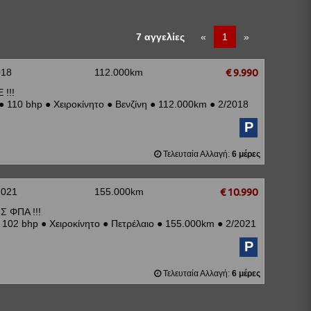
7 αγγελίες
«
1
»
018
112.000km
€ 9.990
!!!
●
110 bhp
●
Χειροκίνητο
●
Βενζίνη
●
112.000km
●
2/2018
P
Τελευταία Αλλαγή:
6 μέρες
2021
155.000km
€ 10.990
Σ ΦΠΑ !!!
102 bhp
●
Χειροκίνητο
●
Πετρέλαιο
●
155.000km
●
2/2021
P
Τελευταία Αλλαγή:
6 μέρες